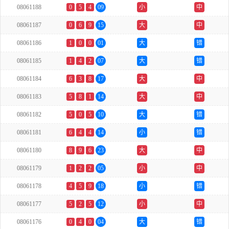
08061188
0
5
4
09
小
中
08061187
0
6
9
15
大
中
08061186
1
0
0
01
大
错
08061185
1
4
2
07
大
错
08061184
6
3
8
17
大
中
08061183
5
8
1
14
大
中
08061182
5
0
5
10
大
错
08061181
6
4
4
14
小
错
08061180
8
9
6
23
大
中
08061179
1
2
2
05
小
中
08061178
4
5
9
18
小
错
08061177
5
2
5
12
小
中
08061176
0
4
0
04
大
错