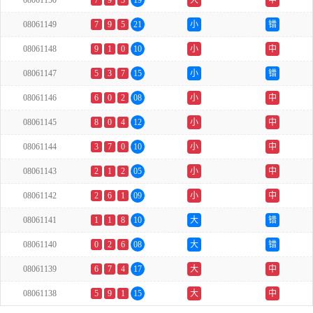
08061150
7
9
3
19
大
中
08061149
7
9
5
21
小
错
08061148
9
1
0
10
小
中
08061147
5
3
7
15
小
错
08061146
6
0
2
08
小
中
08061145
8
0
4
12
小
中
08061144
3
7
0
10
小
中
08061143
2
1
2
05
小
中
08061142
2
6
1
09
小
中
08061141
1
1
8
10
大
错
08061140
0
2
6
08
大
错
08061139
6
7
4
17
大
中
08061138
5
9
1
15
大
中