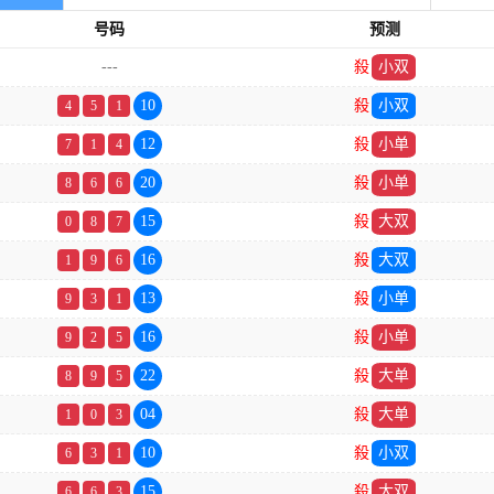
号码
预测
---
殺
小双
10
殺
小双
4
5
1
12
殺
小单
7
1
4
20
殺
小单
8
6
6
15
殺
大双
0
8
7
16
殺
大双
1
9
6
13
殺
小单
9
3
1
16
殺
小单
9
2
5
22
殺
大单
8
9
5
04
殺
大单
1
0
3
10
殺
小双
6
3
1
15
殺
大双
6
6
3