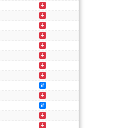
中
中
中
中
中
中
中
中
错
中
错
中
中