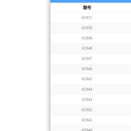
期号
61951
61950
61949
61948
61947
61946
61945
61944
61943
61942
61941
61940