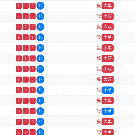
11
殺
大单
1
4
6
13
殺
小双
7
0
6
13
殺
大双
4
7
2
16
殺
小单
9
6
1
10
殺
小单
0
2
8
14
殺
小双
8
1
5
09
殺
小双
1
3
5
17
殺
大双
8
4
5
11
殺
小单
5
5
1
18
殺
小单
5
4
9
11
殺
小单
5
0
6
24
殺
大单
9
9
6
18
殺
小单
2
9
7