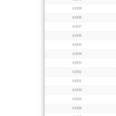
61939
61938
61937
61936
61935
61934
61933
61932
61931
61930
61929
61928