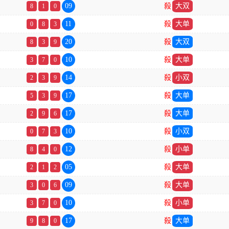
09
殺
大双
8
1
0
11
殺
大单
0
8
3
20
殺
大双
8
3
9
10
殺
大单
3
7
0
14
殺
小双
2
3
9
17
殺
大单
5
3
9
17
殺
大单
2
9
6
10
殺
小双
0
7
3
12
殺
小单
8
4
0
05
殺
大单
2
1
2
09
殺
大单
3
0
6
10
殺
小单
3
7
0
17
殺
大单
9
8
0