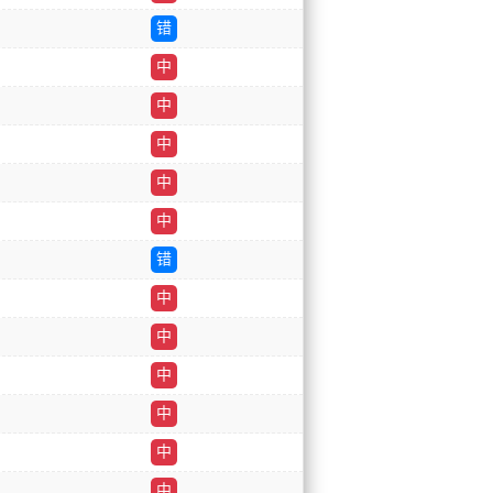
错
中
中
中
中
中
错
中
中
中
中
中
中