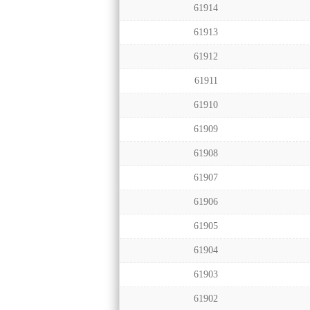
61914
61913
61912
61911
61910
61909
61908
61907
61906
61905
61904
61903
61902