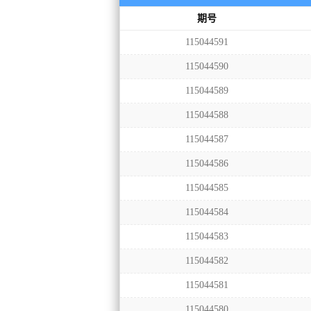
期号
115044591
115044590
115044589
115044588
115044587
115044586
115044585
115044584
115044583
115044582
115044581
115044580