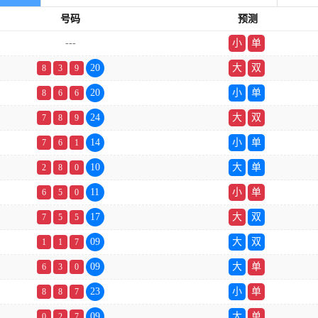
号码
预测
---
小
单
20
大
双
8
3
9
20
小
单
8
6
6
24
大
双
7
8
9
14
小
单
7
6
1
10
大
单
2
8
0
11
小
单
6
5
0
17
大
双
7
5
5
09
大
双
1
1
7
09
大
单
6
3
0
23
小
单
8
8
7
09
大
单
0
2
7