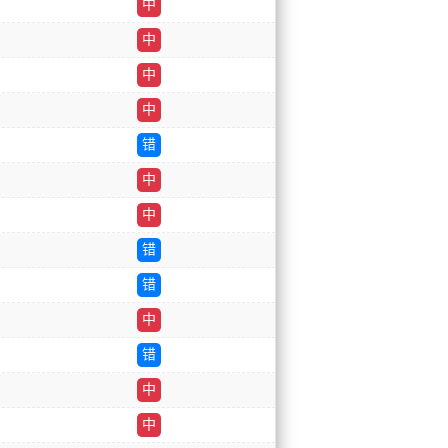
中
中
中
中
错
中
中
错
错
中
错
中
中