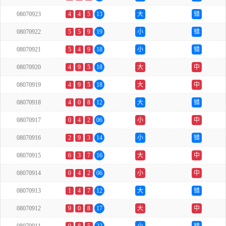
08070923
4
4
5
13
大
错
08070922
5
5
9
19
小
错
08070921
5
4
9
18
小
错
08070920
4
9
5
18
大
中
08070919
4
9
5
18
大
中
08070918
4
0
8
12
大
错
08070917
0
4
2
06
小
中
08070916
2
9
3
14
小
错
08070915
6
3
7
16
大
中
08070914
0
4
2
06
小
中
08070913
1
4
7
12
大
错
08070912
9
0
8
17
大
中