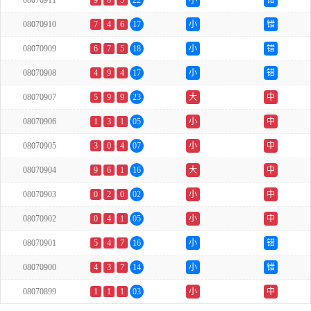
08070911
9
8
5
22
小
错
08070910
7
4
6
17
小
错
08070909
6
7
5
18
小
错
08070908
4
9
4
17
小
错
08070907
5
9
9
23
大
中
08070906
1
3
1
05
小
中
08070905
3
0
4
07
小
中
08070904
9
6
1
16
大
中
08070903
0
2
0
02
小
中
08070902
0
4
1
05
小
中
08070901
5
4
7
16
小
错
08070900
4
3
7
14
小
错
08070899
1
1
1
03
小
中