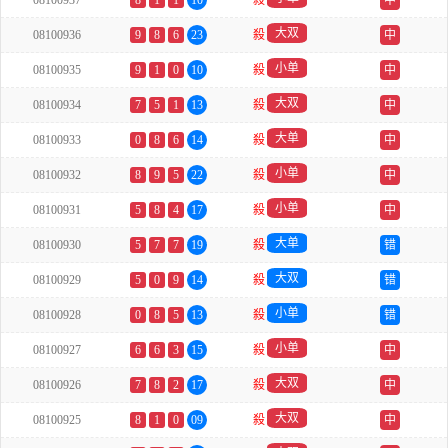
08100937
8
1
1
10
殺
中
大双
08100936
9
8
6
23
殺
中
小单
08100935
9
1
0
10
殺
中
大双
08100934
7
5
1
13
殺
中
大单
08100933
0
8
6
14
殺
中
小单
08100932
8
9
5
22
殺
中
小单
08100931
5
8
4
17
殺
中
大单
08100930
5
7
7
19
殺
错
大双
08100929
5
0
9
14
殺
错
小单
08100928
0
8
5
13
殺
错
小单
08100927
6
6
3
15
殺
中
大双
08100926
7
8
2
17
殺
中
大双
08100925
8
1
0
09
殺
中