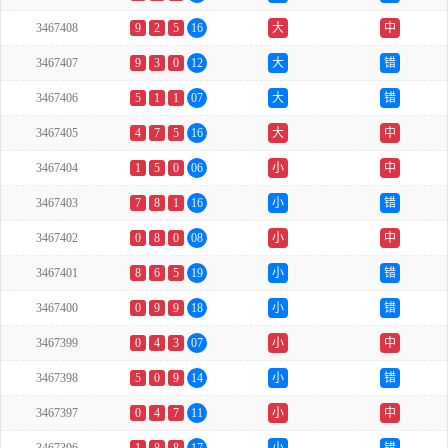
3467408
9
2
5
16
大
中
3467407
9
3
0
12
大
错
3467406
5
1
1
07
大
错
3467405
4
7
5
16
大
中
3467404
1
5
0
06
小
中
3467403
7
8
1
16
小
错
3467402
0
8
0
08
小
中
3467401
8
6
5
19
小
错
3467400
0
9
9
18
小
错
3467399
0
4
3
07
小
中
3467398
5
0
9
14
小
错
3467397
0
4
7
11
小
中