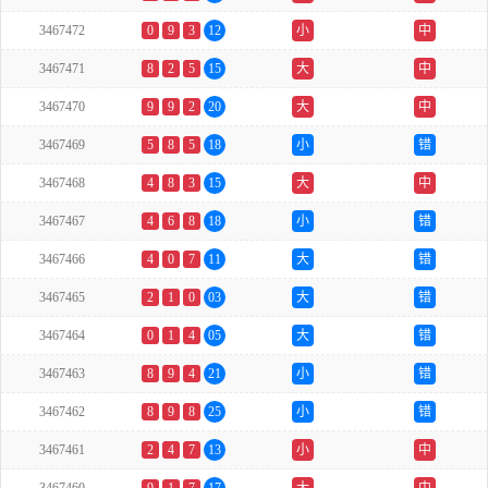
3467472
0
9
3
12
小
中
3467471
8
2
5
15
大
中
3467470
9
9
2
20
大
中
3467469
5
8
5
18
小
错
3467468
4
8
3
15
大
中
3467467
4
6
8
18
小
错
3467466
4
0
7
11
大
错
3467465
2
1
0
03
大
错
3467464
0
1
4
05
大
错
3467463
8
9
4
21
小
错
3467462
8
9
8
25
小
错
3467461
2
4
7
13
小
中