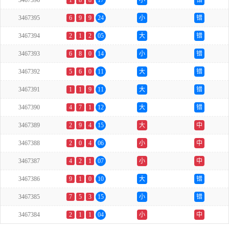
3467396
1
8
8
17
小
错
3467395
6
9
9
24
小
错
3467394
2
1
2
05
大
错
3467393
6
8
0
14
小
错
3467392
5
6
0
11
大
错
3467391
1
1
9
11
大
错
3467390
4
7
1
12
大
错
3467389
2
9
4
15
大
中
3467388
2
0
4
06
小
中
3467387
4
2
1
07
小
中
3467386
9
1
0
10
大
错
3467385
7
5
3
15
小
错
3467384
2
1
1
04
小
中