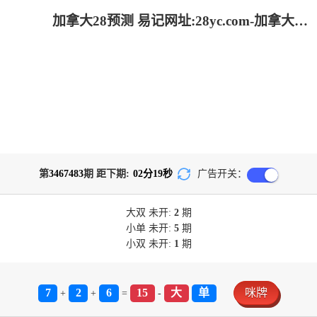
加拿大28预测 易记网址:28yc.com-加拿大2.8-加拿大2.8预测|神测在线预测pc|飞飞28加拿大在线预测_极致火热优质的免费预测
第
3467483
期 距下期:
02
分
19
秒
广告开关：
大双
未开:
2
期
小单
未开:
5
期
小双
未开:
1
期
7
2
6
15
大
单
咪牌
+
+
=
-