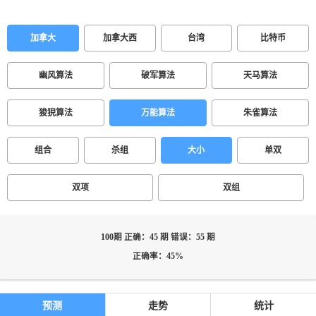
加拿大
加拿大西
台湾
比特币
幽风算法
破军算法
天马算法
狻猊算法
万能算法
朱雀算法
组合
杀组
大小
单双
双项
双组
100期 正确：45 期 错误：55 期
正确率：45%
预测
走势
统计