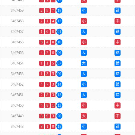
3467460
9
1
7
17
大
中
3467459
2
9
7
18
小
错
3467458
7
1
4
12
小
中
3467457
1
0
0
01
大
错
3467456
6
4
0
10
小
中
3467455
4
2
0
06
大
错
3467454
1
1
5
07
大
错
3467453
1
3
5
09
大
错
3467452
4
7
3
14
小
错
3467451
2
8
3
13
大
错
3467450
4
8
1
13
小
中
3467449
8
9
3
20
大
中
3467448
8
1
9
18
小
错