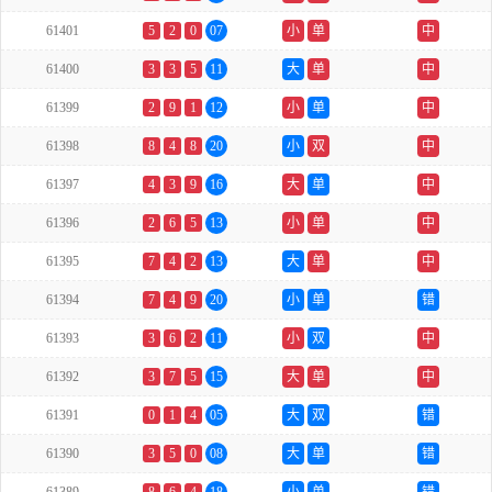
61401
5
2
0
07
小
单
中
61400
3
3
5
11
大
单
中
61399
2
9
1
12
小
单
中
61398
8
4
8
20
小
双
中
61397
4
3
9
16
大
单
中
61396
2
6
5
13
小
单
中
61395
7
4
2
13
大
单
中
61394
7
4
9
20
小
单
错
61393
3
6
2
11
小
双
中
61392
3
7
5
15
大
单
中
61391
0
1
4
05
大
双
错
61390
3
5
0
08
大
单
错