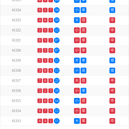
61325
4
9
7
20
小
单
错
61324
9
2
7
18
小
单
错
61323
4
6
0
10
大
双
中
61322
2
5
5
12
小
双
中
61321
0
5
2
07
小
单
中
61320
2
5
0
07
小
单
中
61319
5
3
4
12
大
单
错
61318
3
8
4
15
小
双
错
61317
7
6
9
22
大
双
中
61316
3
2
5
10
小
单
中
61315
2
6
6
14
小
双
中
61314
6
7
0
13
小
单
中
61313
6
4
1
11
大
单
中