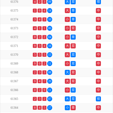
61376
4
2
3
09
大
双
错
61375
1
9
4
14
大
单
中
61374
3
4
3
10
小
单
中
61373
4
1
1
06
小
双
中
61372
0
2
2
04
小
单
中
61371
9
3
4
16
大
双
中
61370
5
5
5
15
大
双
中
61369
9
0
2
11
小
双
中
61368
2
3
3
08
大
双
中
61367
9
4
7
20
大
双
中
61366
0
2
9
11
小
双
中
61365
2
3
2
07
大
双
错
61364
8
4
5
17
小
单
中