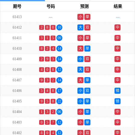
期号
号码
预测
结果
61413
---
小
单
---
61412
2
8
0
10
大
双
中
61411
3
1
5
09
小
单
中
61410
8
2
4
14
大
单
中
61409
2
9
3
14
小
双
中
61408
4
0
8
12
大
双
中
61407
9
3
2
14
大
单
中
61406
5
4
8
17
小
双
错
61405
9
5
8
22
小
单
错
61404
1
3
2
06
小
单
中
61403
0
5
7
12
小
单
中
61402
8
0
4
12
小
双
中