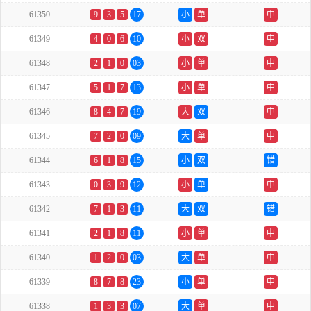
61350
9
3
5
17
小
单
中
61349
4
0
6
10
小
双
中
61348
2
1
0
03
小
单
中
61347
5
1
7
13
小
单
中
61346
8
4
7
19
大
双
中
61345
7
2
0
09
大
单
中
61344
6
1
8
15
小
双
错
61343
0
3
9
12
小
单
中
61342
7
1
3
11
大
双
错
61341
2
1
8
11
小
单
中
61340
1
2
0
03
大
单
中
61339
8
7
8
23
小
单
中
61338
1
3
3
07
大
单
中