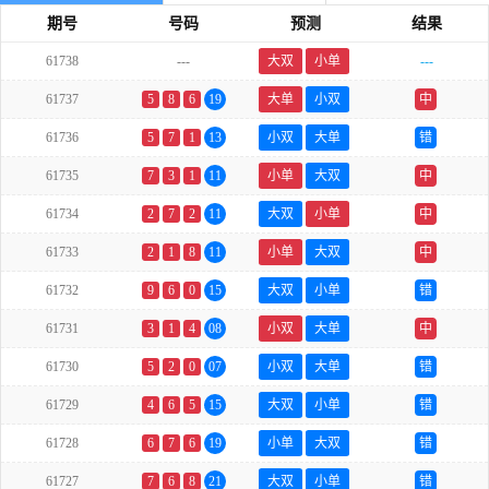
期号
号码
预测
结果
61738
---
大双
小单
---
61737
5
8
6
19
大单
小双
中
61736
5
7
1
13
小双
大单
错
61735
7
3
1
11
小单
大双
中
61734
2
7
2
11
大双
小单
中
61733
2
1
8
11
小单
大双
中
61732
9
6
0
15
大双
小单
错
61731
3
1
4
08
小双
大单
中
61730
5
2
0
07
小双
大单
错
61729
4
6
5
15
大双
小单
错
61728
6
7
6
19
小单
大双
错
61727
7
6
8
21
大双
小单
错