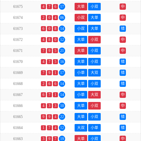
61675
4
7
6
17
大单
小双
中
61674
2
0
4
06
小双
大单
中
61673
6
0
8
14
小双
大单
错
61672
4
8
0
12
大单
小双
中
61671
7
9
5
21
大单
小双
中
61670
4
7
5
16
大单
小双
错
61669
7
9
1
17
小单
大双
错
61668
2
6
6
14
大单
小双
错
61667
6
7
1
14
小单
大双
中
61666
4
3
3
10
大单
小双
中
61665
9
9
4
22
大单
小双
错
61664
1
7
4
12
大双
小单
错
61663
3
9
7
19
大单
小双
中