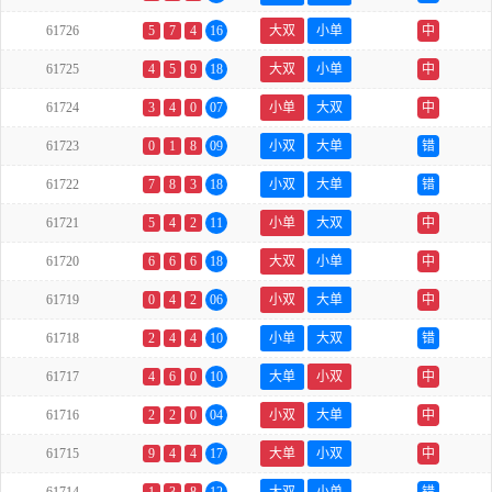
61726
5
7
4
16
大双
小单
中
61725
4
5
9
18
大双
小单
中
61724
3
4
0
07
小单
大双
中
61723
0
1
8
09
小双
大单
错
61722
7
8
3
18
小双
大单
错
61721
5
4
2
11
小单
大双
中
61720
6
6
6
18
大双
小单
中
61719
0
4
2
06
小双
大单
中
61718
2
4
4
10
小单
大双
错
61717
4
6
0
10
大单
小双
中
61716
2
2
0
04
小双
大单
中
61715
9
4
4
17
大单
小双
中