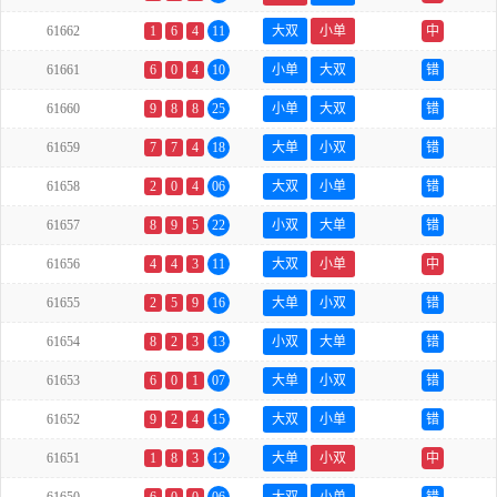
61662
1
6
4
11
大双
小单
中
61661
6
0
4
10
小单
大双
错
61660
9
8
8
25
小单
大双
错
61659
7
7
4
18
大单
小双
错
61658
2
0
4
06
大双
小单
错
61657
8
9
5
22
小双
大单
错
61656
4
4
3
11
大双
小单
中
61655
2
5
9
16
大单
小双
错
61654
8
2
3
13
小双
大单
错
61653
6
0
1
07
大单
小双
错
61652
9
2
4
15
大双
小单
错
61651
1
8
3
12
大单
小双
中