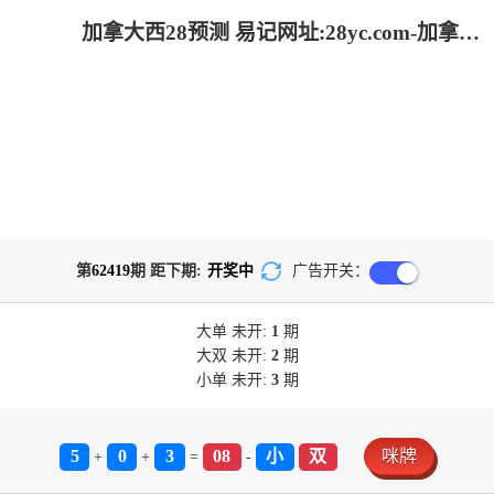
加拿大西28预测 易记网址:28yc.com-加拿大2.8-加拿大2.8预测|神测在线预测pc|飞飞28加拿大在线预测_极致火热优质的免费预测
第
62419
期 距下期:
开奖中
广告开关：
大单
未开:
1
期
大双
未开:
2
期
小单
未开:
3
期
5
0
3
08
小
双
咪牌
+
+
=
-