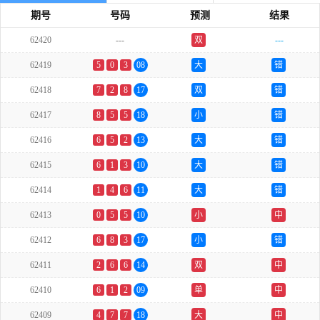
期号
号码
预测
结果
62420
---
双
---
62419
5
0
3
08
大
错
62418
7
2
8
17
双
错
62417
8
5
5
18
小
错
62416
6
5
2
13
大
错
62415
6
1
3
10
大
错
62414
1
4
6
11
大
错
62413
0
5
5
10
小
中
62412
6
8
3
17
小
错
62411
2
6
6
14
双
中
62410
6
1
2
09
单
中
62409
4
7
7
18
大
中