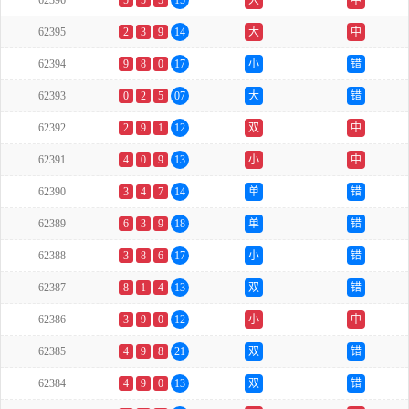
62396
5
5
5
15
大
中
62395
2
3
9
14
大
中
62394
9
8
0
17
小
错
62393
0
2
5
07
大
错
62392
2
9
1
12
双
中
62391
4
0
9
13
小
中
62390
3
4
7
14
单
错
62389
6
3
9
18
单
错
62388
3
8
6
17
小
错
62387
8
1
4
13
双
错
62386
3
9
0
12
小
中
62385
4
9
8
21
双
错
62384
4
9
0
13
双
错