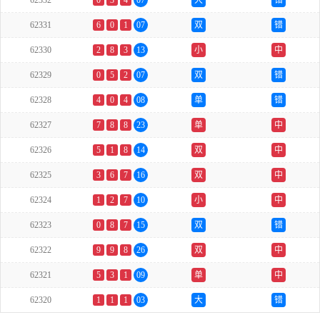
62332
0
3
4
07
大
错
62331
6
0
1
07
双
错
62330
2
8
3
13
小
中
62329
0
5
2
07
双
错
62328
4
0
4
08
单
错
62327
7
8
8
23
单
中
62326
5
1
8
14
双
中
62325
3
6
7
16
双
中
62324
1
2
7
10
小
中
62323
0
8
7
15
双
错
62322
9
9
8
26
双
中
62321
5
3
1
09
单
中
62320
1
1
1
03
大
错