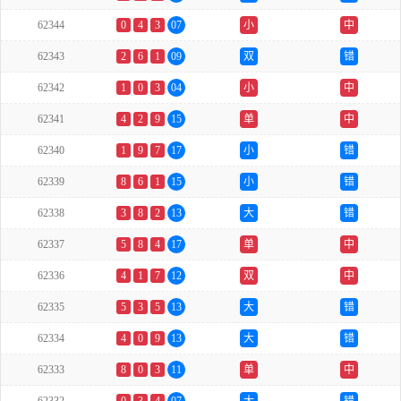
62344
0
4
3
07
小
中
62343
2
6
1
09
双
错
62342
1
0
3
04
小
中
62341
4
2
9
15
单
中
62340
1
9
7
17
小
错
62339
8
6
1
15
小
错
62338
3
8
2
13
大
错
62337
5
8
4
17
单
中
62336
4
1
7
12
双
中
62335
5
3
5
13
大
错
62334
4
0
9
13
大
错
62333
8
0
3
11
单
中