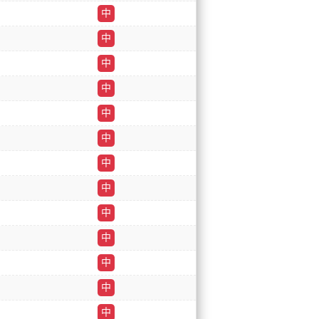
中
中
中
中
中
中
中
中
中
中
中
中
中