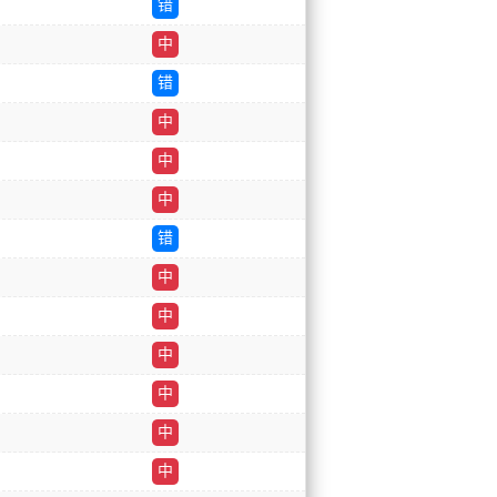
错
中
错
中
中
中
错
中
中
中
中
中
中