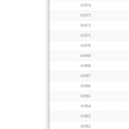
61974
61973
61972
61971
61970
61969
61968
61967
61966
61965
61964
61963
61962