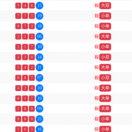
15
殺
大双
5
4
6
19
殺
小单
7
7
5
18
殺
小单
8
7
3
06
殺
大单
3
1
2
10
殺
小单
2
1
7
14
殺
小双
2
3
9
11
殺
大单
5
4
2
07
殺
小双
0
0
7
10
殺
大单
4
2
4
16
殺
大单
8
1
7
09
殺
大单
1
8
0
25
殺
小单
8
8
9
16
殺
小单
5
6
5