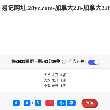
第
62023
期 距下期:
03
分
29
秒
广告开关：
大单
未开:
8
期
大双
未开:
1
期
小双
未开:
4
期
0
+
6
+
5
=
11
-
小
单
咪牌