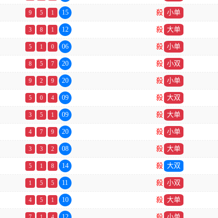
15
殺
小单
9
5
1
12
殺
大单
3
8
1
06
殺
小单
5
1
0
20
殺
小双
8
5
7
20
殺
小单
9
2
9
09
殺
大双
5
0
4
09
殺
大单
3
5
1
20
殺
小单
4
7
9
08
殺
大单
3
3
2
14
殺
大双
5
1
8
11
殺
小双
1
5
5
10
殺
大单
4
5
1
12
殺
小单
7
1
4