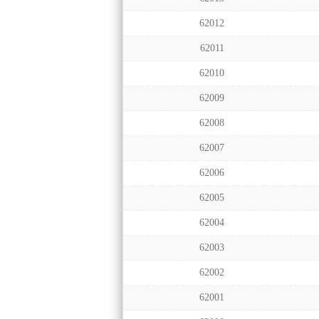
62012
62011
62010
62009
62008
62007
62006
62005
62004
62003
62002
62001