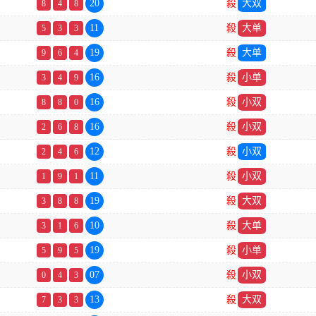
20
殺
大双
8
4
8
11
殺
大单
5
3
3
19
殺
大单
9
6
4
16
殺
小单
3
4
9
16
殺
小双
8
8
0
16
殺
小双
2
6
8
12
殺
小双
2
4
6
11
殺
小双
1
9
1
19
殺
大双
3
8
8
10
殺
大单
3
1
6
19
殺
小单
5
9
5
07
殺
小双
0
4
3
13
殺
大双
7
3
3