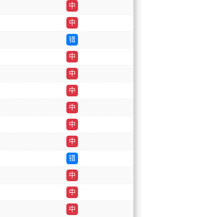
中
中
错
中
中
中
中
中
中
错
中
中
中