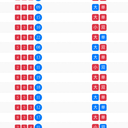
09
大
单
8
0
1
15
大
单
4
8
3
10
小
双
3
3
4
22
大
单
4
9
9
08
大
双
5
2
1
13
大
单
4
8
1
11
小
双
2
1
8
19
大
单
9
2
8
18
大
双
9
0
9
11
大
单
5
5
1
12
大
单
4
5
3
17
大
单
9
3
5
11
小
双
2
5
4