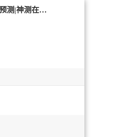
加拿大西28预测 易记网址:28yc.com-加拿大2.8-加拿大2.8预测|神测在线预测pc|飞飞28加拿大在线预测_极致火热优质的免费预测