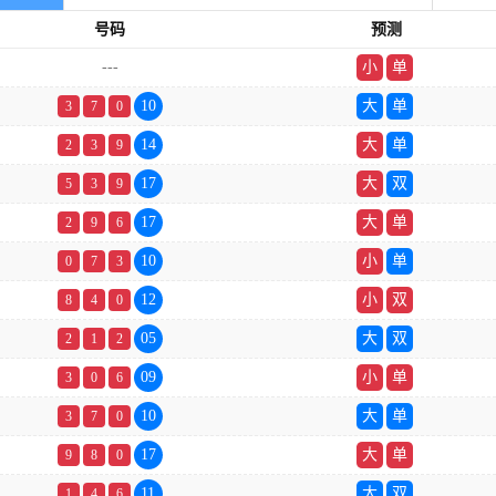
号码
预测
---
小
单
10
大
单
3
7
0
14
大
单
2
3
9
17
大
双
5
3
9
17
大
单
2
9
6
10
小
单
0
7
3
12
小
双
8
4
0
05
大
双
2
1
2
09
小
单
3
0
6
10
大
单
3
7
0
17
大
单
9
8
0
11
大
双
1
4
6