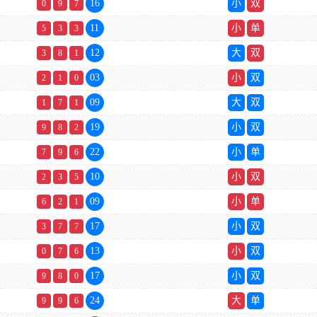
16
小
双
0
9
7
11
小
单
5
3
3
12
大
双
3
8
1
03
小
双
2
1
0
09
大
双
1
7
1
19
小
双
9
8
2
22
小
单
7
9
6
10
小
双
2
3
5
09
小
单
6
2
1
17
小
双
3
7
7
13
小
双
0
7
6
17
小
双
9
8
0
24
大
单
9
9
6