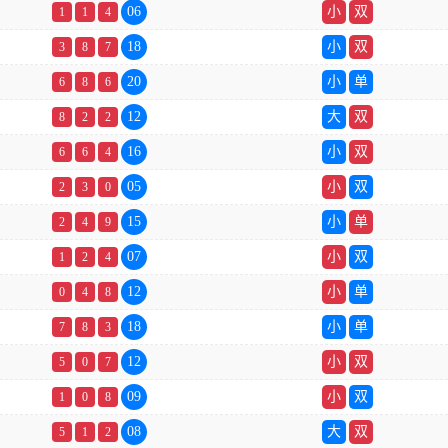
06
小
双
1
1
4
18
小
双
3
8
7
20
小
单
6
8
6
12
大
双
8
2
2
16
小
双
6
6
4
05
小
双
2
3
0
15
小
单
2
4
9
07
小
双
1
2
4
12
小
单
0
4
8
18
小
单
7
8
3
12
小
双
5
0
7
09
小
双
1
0
8
08
大
双
5
1
2