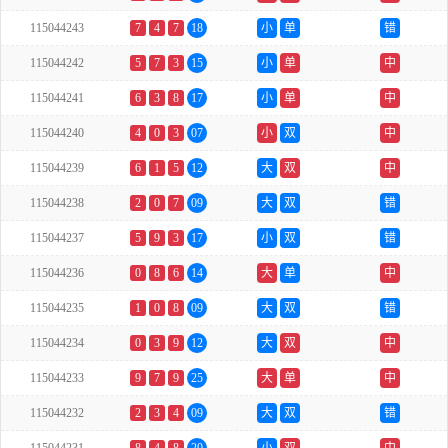
115044243
7
4
7
18
小
单
错
115044242
5
7
3
15
小
单
中
115044241
6
3
8
17
小
单
中
115044240
4
0
3
07
小
双
中
115044239
6
1
5
12
大
双
中
115044238
2
0
7
09
大
双
错
115044237
5
9
3
17
小
双
错
115044236
0
8
6
14
大
单
中
115044235
1
0
8
09
大
双
错
115044234
0
3
9
12
大
双
中
115044233
9
7
9
25
大
单
中
115044232
2
3
4
09
大
双
错