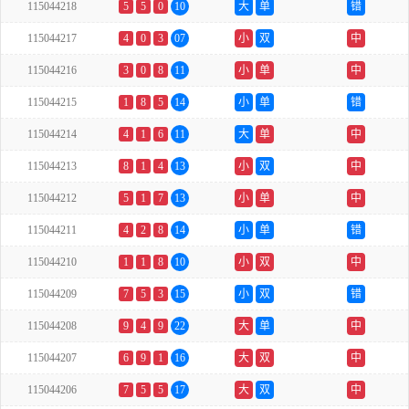
115044218
5
5
0
10
大
单
错
115044217
4
0
3
07
小
双
中
115044216
3
0
8
11
小
单
中
115044215
1
8
5
14
小
单
错
115044214
4
1
6
11
大
单
中
115044213
8
1
4
13
小
双
中
115044212
5
1
7
13
小
单
中
115044211
4
2
8
14
小
单
错
115044210
1
1
8
10
小
双
中
115044209
7
5
3
15
小
双
错
115044208
9
4
9
22
大
单
中
115044207
6
9
1
16
大
双
中
115044206
7
5
5
17
大
双
中