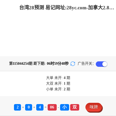
台湾28预测 易记网址:28yc.com-加拿大2.8-加拿大2.8预测|神测在线预测pc|飞飞28加拿大在线预测_极致火热优质的免费预测
第
115044254
期 距下期:
06
时
59
分
48
秒
广告开关：
大单
未开:
4
期
大双
未开:
1
期
小单
未开:
2
期
2
0
4
06
小
双
咪牌
+
+
=
-