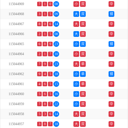
115044969
7
1
0
08
小
双
中
115044968
3
1
5
09
大
双
错
115044967
8
0
6
14
大
双
中
115044966
2
1
5
08
大
双
中
115044965
6
8
9
23
小
双
错
115044964
2
1
7
10
小
双
中
115044963
7
9
7
23
大
单
中
115044962
9
4
5
18
小
单
错
115044961
4
6
5
15
小
单
中
115044960
5
6
5
16
小
双
中
115044959
7
8
7
22
小
双
中
115044958
5
3
6
14
大
双
中
115044957
3
8
7
18
大
双
中