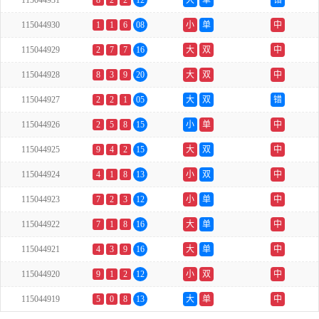
115044931
8
2
2
12
大
单
错
115044930
1
1
6
08
小
单
中
115044929
2
7
7
16
大
双
中
115044928
8
3
9
20
大
双
中
115044927
2
2
1
05
大
双
错
115044926
2
5
8
15
小
单
中
115044925
9
4
2
15
大
双
中
115044924
4
1
8
13
小
双
中
115044923
7
2
3
12
小
单
中
115044922
7
1
8
16
大
单
中
115044921
4
3
9
16
大
单
中
115044920
9
1
2
12
小
双
中
115044919
5
0
8
13
大
单
中