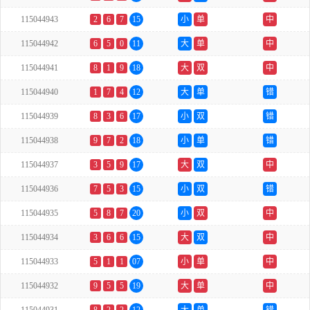
115044943
2
6
7
15
小
单
中
115044942
6
5
0
11
大
单
中
115044941
8
1
9
18
大
双
中
115044940
1
7
4
12
大
单
错
115044939
8
3
6
17
小
双
错
115044938
9
7
2
18
小
单
错
115044937
3
5
9
17
大
双
中
115044936
7
5
3
15
小
双
错
115044935
5
8
7
20
小
双
中
115044934
3
6
6
15
大
双
中
115044933
5
1
1
07
小
单
中
115044932
9
5
5
19
大
单
中