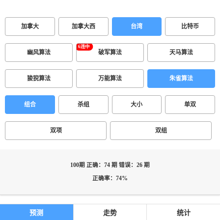
加拿大
加拿大西
台湾
比特币
幽风算法
破军算法
天马算法
狻猊算法
万能算法
朱雀算法
组合
杀组
大小
单双
双项
双组
100期 正确：74 期 错误：26 期
正确率：74%
预测
走势
统计