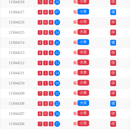
小单
115044218
5
5
0
10
殺
中
小单
115044217
4
0
3
07
殺
错
小双
115044216
3
0
8
11
殺
中
大单
115044215
1
8
5
14
殺
中
小单
115044214
4
1
6
11
殺
错
大双
115044213
8
1
4
13
殺
中
大单
115044212
5
1
7
13
殺
中
大单
115044211
4
2
8
14
殺
中
小单
115044210
1
1
8
10
殺
中
小单
115044209
7
5
3
15
殺
中
大双
115044208
9
4
9
22
殺
错
小单
115044207
6
9
1
16
殺
中
小双
115044206
7
5
5
17
殺
中