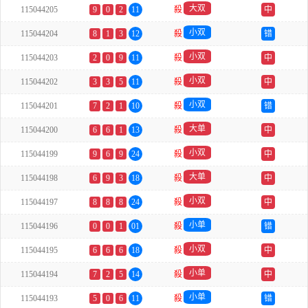
大双
115044205
9
0
2
11
殺
中
小双
115044204
8
1
3
12
殺
错
小双
115044203
2
0
9
11
殺
中
小双
115044202
3
3
5
11
殺
中
小双
115044201
7
2
1
10
殺
错
大单
115044200
6
6
1
13
殺
中
小双
115044199
9
6
9
24
殺
中
大单
115044198
6
9
3
18
殺
中
小双
115044197
8
8
8
24
殺
中
小单
115044196
0
0
1
01
殺
错
小双
115044195
6
6
6
18
殺
中
小单
115044194
7
2
5
14
殺
中
小单
115044193
5
0
6
11
殺
错