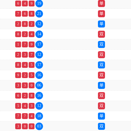
19
单
6
4
9
21
单
7
6
8
12
单
2
8
2
14
双
8
2
4
17
双
1
7
9
12
双
2
3
7
17
双
8
4
5
16
双
9
2
5
06
单
3
3
0
16
双
6
2
8
12
双
5
4
3
18
单
7
7
4
03
双
3
0
0