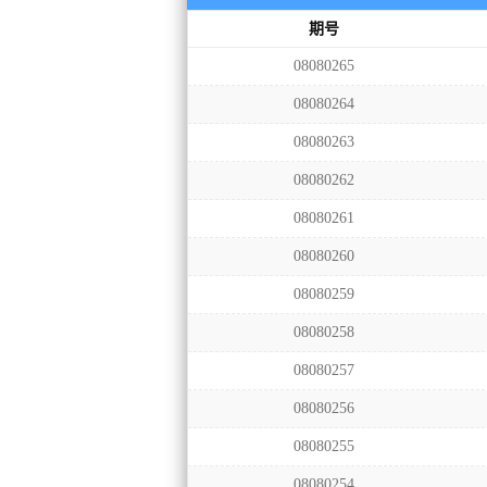
期号
08080265
08080264
08080263
08080262
08080261
08080260
08080259
08080258
08080257
08080256
08080255
08080254