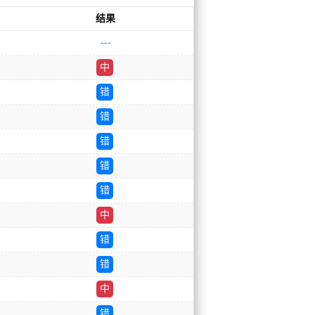
结果
---
中
错
错
错
错
错
中
错
错
中
错