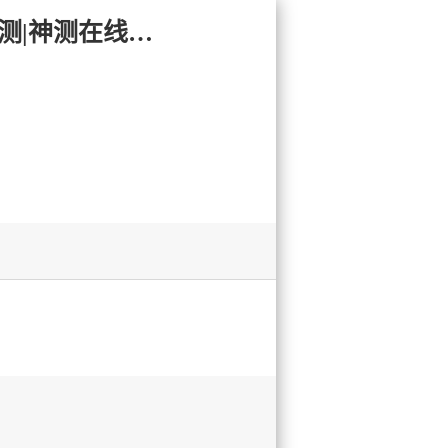
比特币28预测 易记网址:28yc.com-加拿大2.8-加拿大2.8预测|神测在线预测pc|飞飞28加拿大在线预测_极致火热优质的免费预测