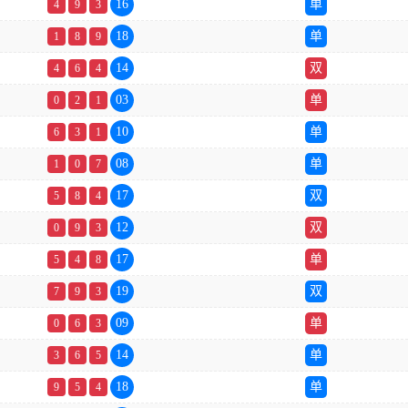
16
单
4
9
3
18
单
1
8
9
14
双
4
6
4
03
单
0
2
1
10
单
6
3
1
08
单
1
0
7
17
双
5
8
4
12
双
0
9
3
17
单
5
4
8
19
双
7
9
3
09
单
0
6
3
14
单
3
6
5
18
单
9
5
4