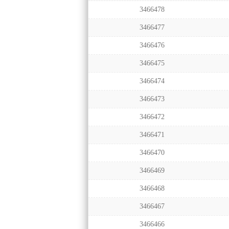
3466478
3466477
3466476
3466475
3466474
3466473
3466472
3466471
3466470
3466469
3466468
3466467
3466466