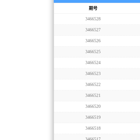
期号
3466528
3466527
3466526
3466525
3466524
3466523
3466522
3466521
3466520
3466519
3466518
3466517