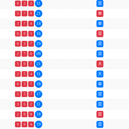
11
双
6
3
2
21
单
5
7
9
14
单
3
7
4
16
双
6
9
1
19
双
9
3
7
09
双
2
7
0
21
大
5
9
7
11
大
2
5
4
18
单
8
3
7
17
双
5
5
7
11
双
3
6
2
18
双
2
8
8
19
双
9
6
4