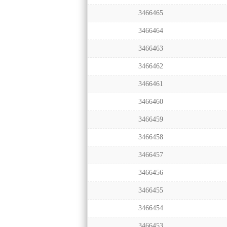
3466465
3466464
3466463
3466462
3466461
3466460
3466459
3466458
3466457
3466456
3466455
3466454
3466453