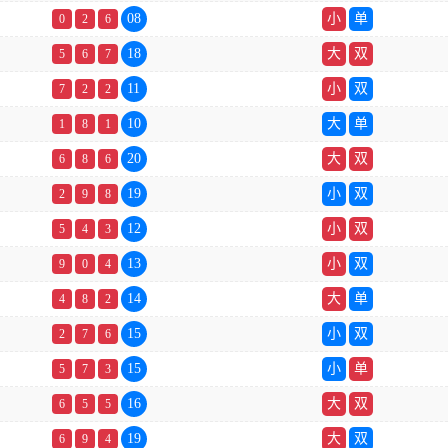
08
小
单
0
2
6
18
大
双
5
6
7
11
小
双
7
2
2
10
大
单
1
8
1
20
大
双
6
8
6
19
小
双
2
9
8
12
小
双
5
4
3
13
小
双
9
0
4
14
大
单
4
8
2
15
小
双
2
7
6
15
小
单
5
7
3
16
大
双
6
5
5
19
大
双
6
9
4