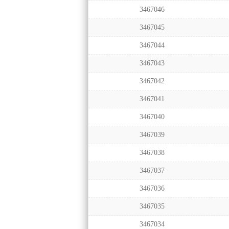
3467046
3467045
3467044
3467043
3467042
3467041
3467040
3467039
3467038
3467037
3467036
3467035
3467034