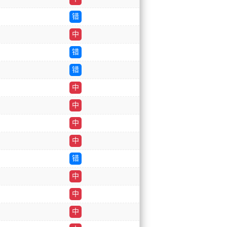
错
中
错
错
中
中
中
中
错
中
中
中