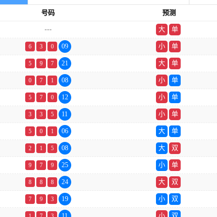
号码
预测
---
大
单
09
小
单
6
3
0
21
大
单
5
9
7
08
小
单
0
7
1
12
小
单
5
7
0
11
小
单
3
3
5
06
大
单
5
0
1
08
大
双
2
1
5
25
小
单
9
7
9
24
大
双
8
8
8
19
小
双
7
9
3
11
小
双
1
7
3