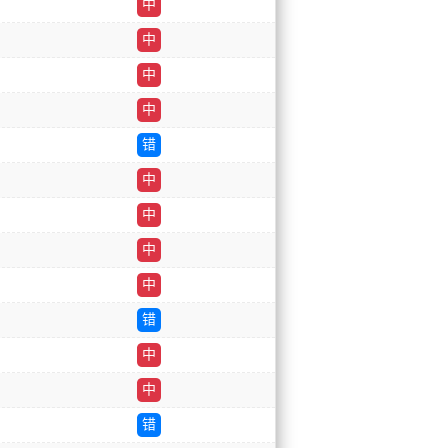
中
中
中
中
错
中
中
中
中
错
中
中
错