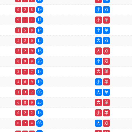
19
小
双
9
2
8
11
小
单
9
1
1
14
小
单
1
5
8
13
大
双
5
2
6
16
大
双
5
2
9
26
小
双
8
9
9
17
大
单
3
7
7
19
小
单
4
6
9
06
大
单
1
3
2
23
大
单
6
8
9
13
小
单
9
2
2
06
大
双
0
2
4