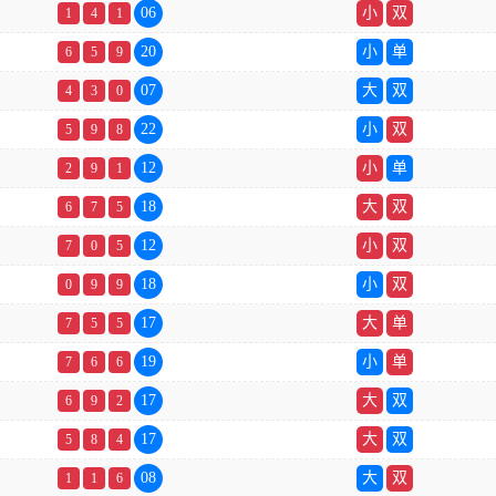
06
小
双
1
4
1
20
小
单
6
5
9
07
大
双
4
3
0
22
小
双
5
9
8
12
小
单
2
9
1
18
大
双
6
7
5
12
小
双
7
0
5
18
小
双
0
9
9
17
大
单
7
5
5
19
小
单
7
6
6
17
大
双
6
9
2
17
大
双
5
8
4
08
大
双
1
1
6