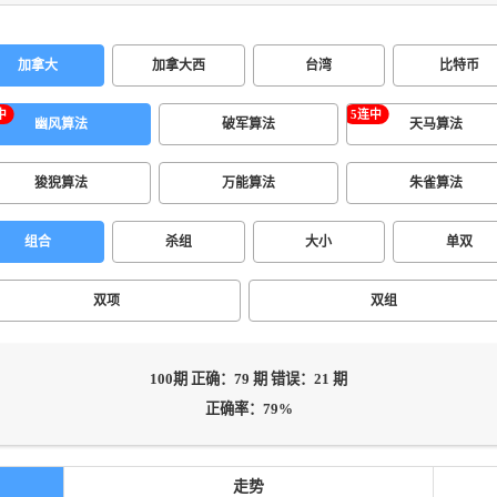
加拿大
加拿大西
台湾
比特币
幽风算法
破军算法
天马算法
狻猊算法
万能算法
朱雀算法
组合
杀组
大小
单双
双项
双组
100期 正确：79 期 错误：21 期
正确率：79%
走势