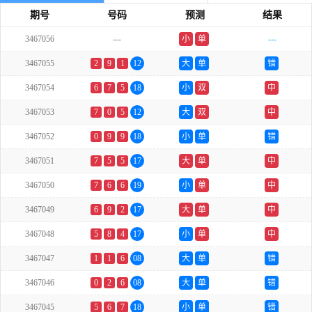
期号
号码
预测
结果
3467056
---
小
单
---
3467055
2
9
1
12
大
单
错
3467054
6
7
5
18
小
双
中
3467053
7
0
5
12
大
双
中
3467052
0
9
9
18
小
单
错
3467051
7
5
5
17
大
单
中
3467050
7
6
6
19
小
单
中
3467049
6
9
2
17
大
单
中
3467048
5
8
4
17
小
单
中
3467047
1
1
6
08
大
单
错
3467046
0
2
6
08
大
单
错
3467045
5
6
7
18
小
单
错