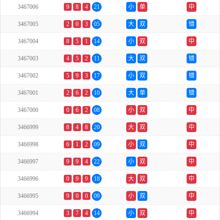
3467006
9
8
4
21
小
单
中
3467005
2
0
3
05
大
双
错
3467004
8
5
1
14
小
双
中
3467003
4
5
2
11
大
双
错
3467002
5
9
3
17
小
双
错
3467001
2
6
2
10
大
单
错
3467000
0
6
2
08
小
双
中
3466999
8
4
8
20
大
双
中
3466998
6
1
2
09
小
双
中
3466997
9
9
4
22
小
双
中
3466996
0
9
9
18
大
双
中
3466995
9
0
0
09
小
双
中
3466994
3
7
4
14
小
双
中