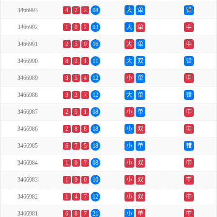
3466993
4
2
2
08
大
单
错
3466992
1
0
2
03
大
单
中
3466991
2
5
9
16
大
单
中
3466990
8
2
1
11
大
双
错
3466989
3
5
4
12
小
单
中
3466988
3
2
7
12
大
单
错
3466987
2
5
1
08
小
单
中
3466986
2
8
8
18
小
双
中
3466985
6
7
5
18
小
单
错
3466984
1
0
7
08
小
双
中
3466983
1
9
0
10
小
双
中
3466982
1
4
7
12
小
双
中
3466981
6
8
7
21
小
单
中