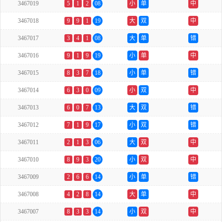
3467019
5
1
2
08
小
单
中
3467018
9
9
1
19
大
双
中
3467017
3
4
1
08
大
单
错
3467016
9
1
9
19
小
单
中
3467015
8
3
7
18
小
单
错
3467014
6
3
0
09
小
双
中
3467013
6
0
7
13
大
双
错
3467012
7
1
9
17
小
双
错
3467011
2
1
3
06
大
双
中
3467010
8
9
3
20
小
双
中
3467009
2
6
6
14
小
单
错
3467008
4
2
8
14
大
单
中
3467007
8
3
3
14
小
双
中