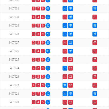
3467032
5
0
8
13
小
双
中
3467031
1
7
0
08
大
单
错
3467030
4
4
4
12
小
单
中
3467029
4
9
9
22
小
单
错
3467028
8
3
9
20
小
单
错
3467027
6
8
9
23
大
双
中
3467026
3
4
1
08
小
单
中
3467025
6
1
9
16
大
双
中
3467024
7
2
9
18
小
双
中
3467023
9
2
5
16
大
双
中
3467022
1
2
9
12
大
双
中
3467021
0
7
5
12
大
单
错
3467020
3
4
5
12
小
双
中