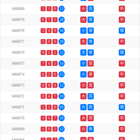
3466980
2
1
8
11
小
双
中
3466979
8
7
5
20
大
单
中
3466978
3
4
9
16
小
单
错
3466977
5
9
6
20
大
单
中
3466976
9
1
2
12
大
单
错
3466975
7
6
1
14
小
双
中
3466974
6
3
6
15
小
单
中
3466973
0
8
4
12
小
双
中
3466972
8
4
7
19
大
双
中
3466971
2
1
0
03
大
双
错
3466970
3
6
7
16
大
双
中
3466969
1
9
2
12
小
单
中