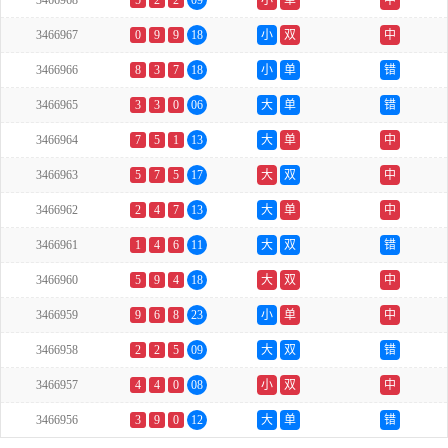
3466968
5
2
2
09
小
单
中
3466967
0
9
9
18
小
双
中
3466966
8
3
7
18
小
单
错
3466965
3
3
0
06
大
单
错
3466964
7
5
1
13
大
单
中
3466963
5
7
5
17
大
双
中
3466962
2
4
7
13
大
单
中
3466961
1
4
6
11
大
双
错
3466960
5
9
4
18
大
双
中
3466959
9
6
8
23
小
单
中
3466958
2
2
5
09
大
双
错
3466957
4
4
0
08
小
双
中
3466956
3
9
0
12
大
单
错